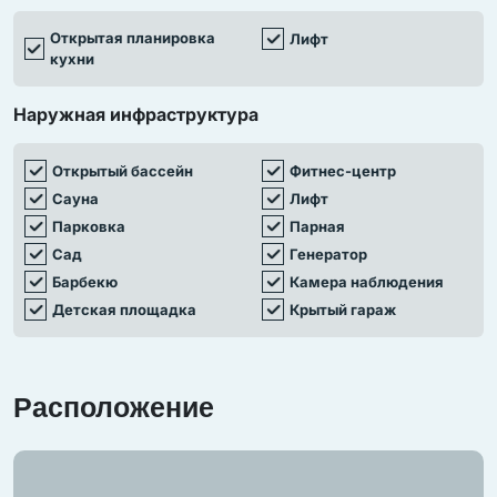
Главная спальня (65 м²)
Открытая планировка
Лифт
кухни
Сауна, комната отдыха, ванная
Наружная инфраструктура
Частная гостиная
Большая терраса с джакузи
Открытый бассейн
Фитнес-центр
Сауна
Лифт
Общая площадь:
Парковка
Парная
Сад
Генератор
Жилая:
800 м²
Барбекю
Камера наблюдения
Балконы/террасы:
375 м²
Детская площадка
Крытый гараж
Всего:
1175 м²
Расположение
Инфраструктура
1 хамам