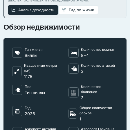
школах, больницах и повседневной жизни.
Анализ доходности
Гид по жизни
Обзор недвижимости
Тип жилья
Количество комнат
Виллы
8+4
Квадратные метры
Количество этажей
(м²)
3
1175
Пол
Количество
балконов
Тип виллы
3
Год
Общее количество
блоков
2026
1
Аэропорт Анталии
Аэропорт Газипаша