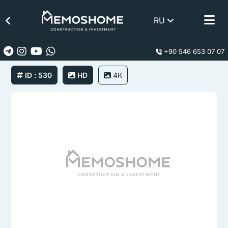
RU
+90 546 653 07 07
ID : 530
HD
4К