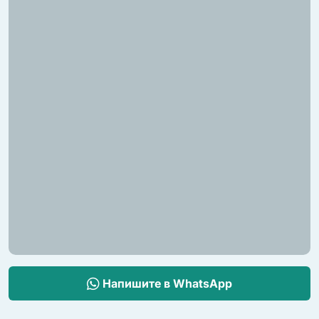
1 кинозал
1 фитнес-зал
1 бар
2 сауны (в главной спальне и в соц. зоне)
2 комнаты отдыха (в главной спальне и в соц. зоне)
Инфинити-бассейн с детским бассейном, джакузи,
мелкой зоной и огненной ямой
Квартира для прислуги с садом (100 м²)
Парковка на 2 авто (крытая)
Парковка на 2 авто (открытая)
Напишите в WhatsApp