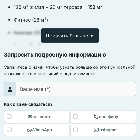
132 м² жилая + 20 м² терраса =
152 м²
Фитнес (28 м²)
Кинозал (31,7 м²)
Показать больше ▼
Сауна (7 м²)
Запросить подробную информацию
Хамам
Свяжитесь с нами, чтобы узнать больше об этой уникальной
Комната отдыха (14,5 м²)
возможности инвестиций в недвижимость.
Бар
Ванная и кухня
Как с вами связаться?
Цокольный этаж
эл. почте
телефону
240 м² жилая + 118 м² терраса =
358 м²
WhatsApp
Instagram
Гостиная (73 м²)